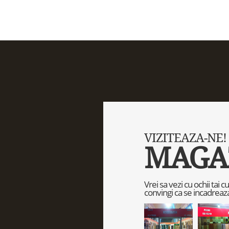
VIZITEAZA-NE!
MAGA
Vrei sa vezi cu ochii tai 
convingi ca se incadreaza