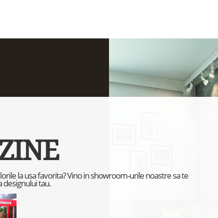
ZINE
culorile la usa favorita? Vino in showroom-urile noastre sa te
 designului tau.