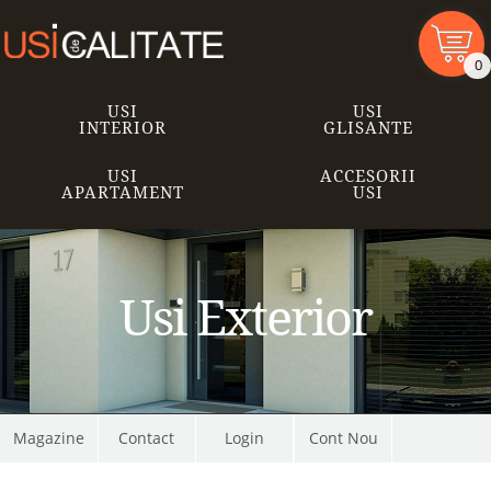
0
USI
USI
INTERIOR
GLISANTE
USI
ACCESORII
APARTAMENT
USI
Usi Exterior
Magazine
Contact
Cont Nou