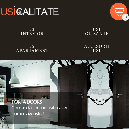
0
USI
USI
INTERIOR
GLISANTE
USI
ACCESORII
APARTAMENT
USI
PORTA DOORS
Comandati online usile casei
dumneavoastra!