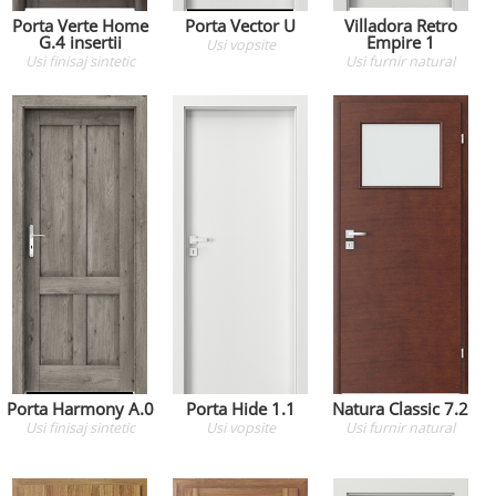
Porta Verte Home
Porta Vector U
Villadora Retro
G.4 insertii
Empire 1
Usi
vopsite
Usi
finisaj sintetic
Usi
furnir natural
Porta Harmony A.0
Porta Hide 1.1
Natura Classic 7.2
Usi
finisaj sintetic
Usi
vopsite
Usi
furnir natural