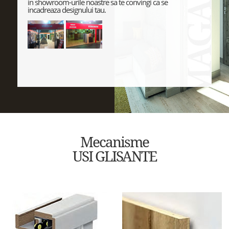
in showroom-urile noastre sa te convingi ca se
incadreaza designului tau.
Mecanisme
USI GLISANTE