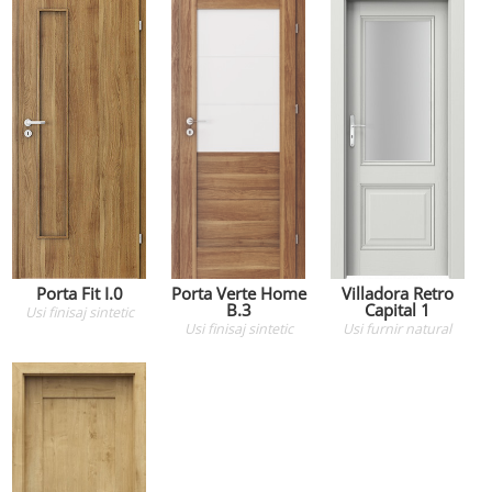
Porta Fit I.0
Porta Verte Home
Villadora Retro
B.3
Capital 1
Usi
finisaj sintetic
Usi
finisaj sintetic
Usi
furnir natural