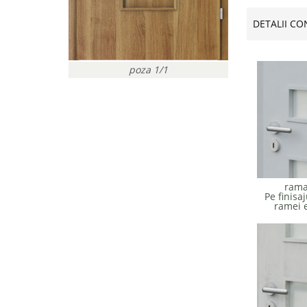
DETALII CO
poza 1/1
rama
Pe finisaj
ramei e