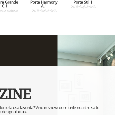
ra Grande
Porta Harmony
Porta Stil 1
C.1
A.1
Usi
finisaj sintetic
urnir natural
Usi
finisaj sintetic
ZINE
culorile la usa favorita? Vino in showroom-urile noastre sa te
 designului tau.