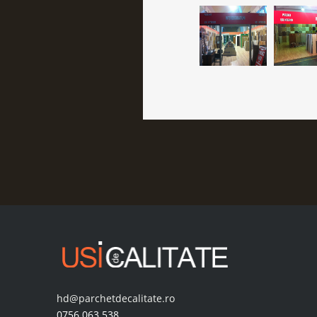
hd@parchetdecalitate.ro
0756.063.538