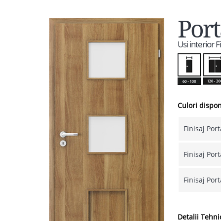
Port
Usi interior F
Culori dispon
Finisaj Por
Finisaj Por
Finisaj Por
Detalii Tehni