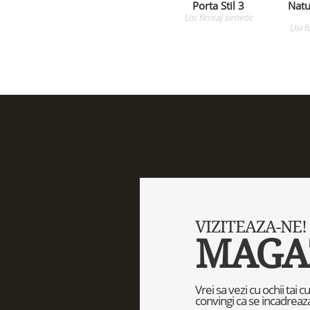
Porta Stil 3
Natu
Usi
finisaj sintetic
Usi
f
VIZITEAZA-NE!
MAGA
Vrei sa vezi cu ochii tai 
convingi ca se incadreaza