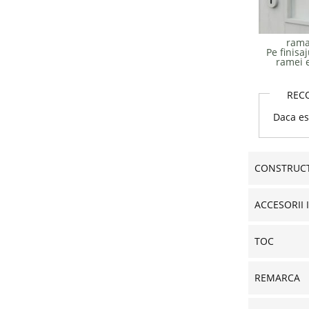
rama
Pe finisaj
ramei e
REC
Daca est
CONSTRUCT
ACCESORII 
TOC
REMARCA