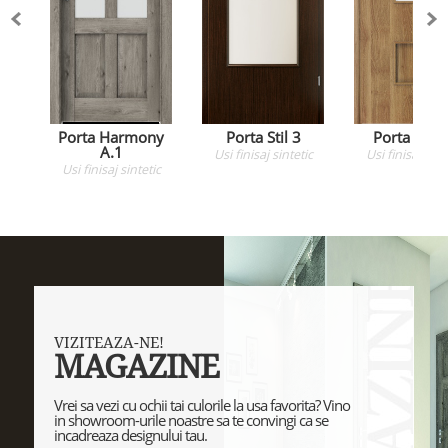
Porta Harmony
Porta Stil 3
Porta Fit C
A.1
Usi
finisaj sintetic
Usi
finisaj sint
Usi
finisaj sintetic
VIZITEAZA-NE!
MAGAZINE
Vrei sa vezi cu ochii tai culorile la usa favorita? Vino
in showroom-urile noastre sa te convingi ca se
incadreaza designului tau.