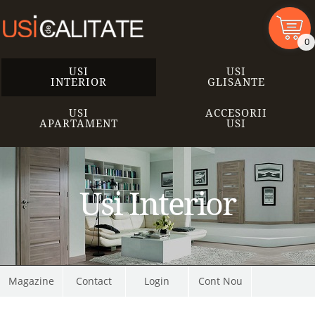
0
USI
USI
INTERIOR
GLISANTE
USI
ACCESORII
APARTAMENT
USI
Usi Interior
Magazine
Contact
Cont Nou