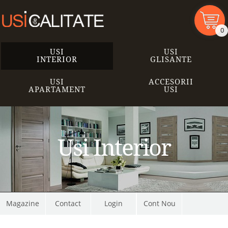
0
USI
USI
INTERIOR
GLISANTE
USI
ACCESORII
APARTAMENT
USI
Usi Interior
Magazine
Contact
Cont Nou