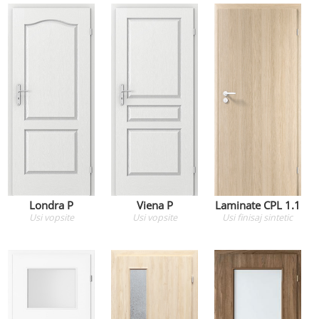
Londra P
Viena P
Laminate CPL 1.1
Usi
vopsite
Usi
vopsite
Usi
finisaj sintetic