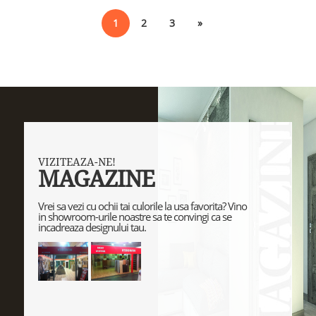
1
2
3
»
VIZITEAZA-NE!
MAGAZINE
Vrei sa vezi cu ochii tai culorile la usa favorita? Vino
in showroom-urile noastre sa te convingi ca se
incadreaza designului tau.