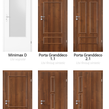
Minimax D
Porta Granddeco
Porta Granddeco
1.1
2.1
Usi
vopsite
Usi
finisaj sintetic
Usi
finisaj sintetic