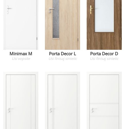
Minimax M
Porta Decor L
Porta Decor D
Usi
vopsite
Usi
finisaj sintetic
Usi
finisaj sintetic