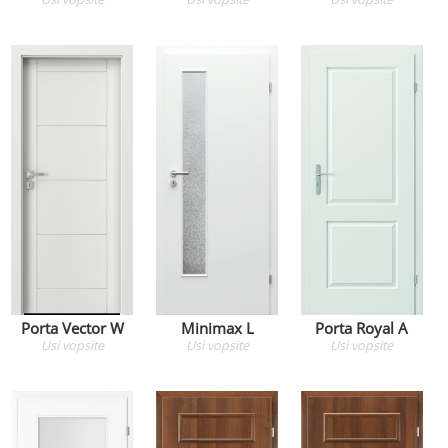
Porta Vector W
Minimax L
Porta Royal A
Usi
vopsite
Usi
vopsite
Usi
vopsite