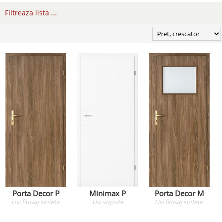
Filtreaza lista ...
Porta Decor P
Minimax P
Porta Decor M
Usi
finisaj sintetic
Usi
vopsite
Usi
finisaj sintetic