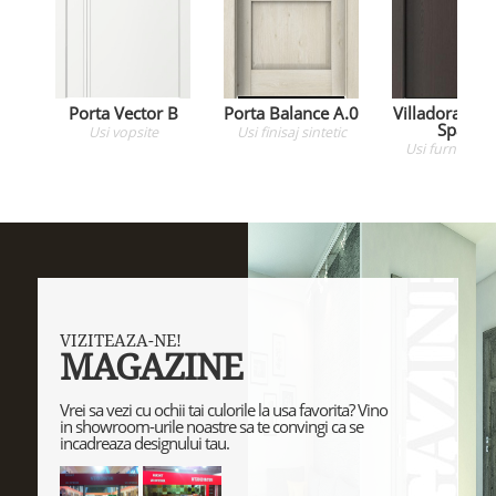
Porta Vector B
Porta Balance A.0
Villadora Mo
Space
Usi
vopsite
Usi
finisaj sintetic
Usi
furnir natu
VIZITEAZA-NE!
MAGAZINE
Vrei sa vezi cu ochii tai culorile la usa favorita? Vino
in showroom-urile noastre sa te convingi ca se
incadreaza designului tau.