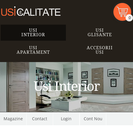
0
USI
USI
INTERIOR
GLISANTE
USI
ACCESORII
APARTAMENT
USI
Usi Interior
Magazine
Contact
Cont Nou