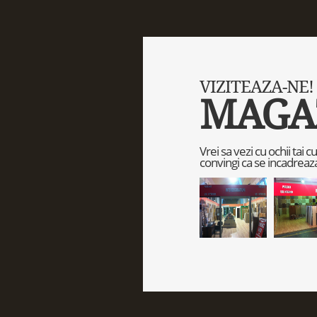
VIZITEAZA-NE!
MAGA
Vrei sa vezi cu ochii tai 
convingi ca se incadreaza