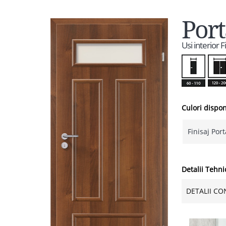
Port
Usi interior 
Culori dispon
Finisaj Por
Detalii Tehni
DETALII CO