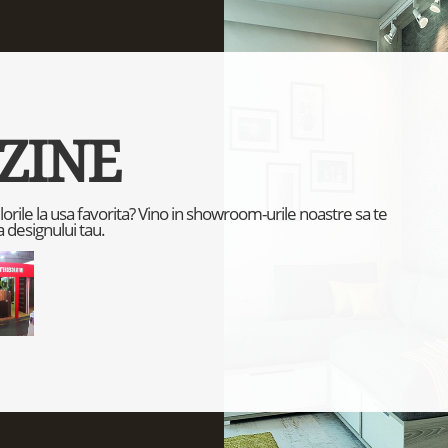
ZINE
culorile la usa favorita? Vino in showroom-urile noastre sa te
 designului tau.