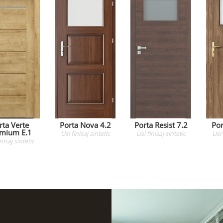
rta Verte
Porta Nova 4.2
Porta Resist 7.2
Po
mium E.1
Usi
finisaj sintetic
Usi
finisaj sintetic
Usi
inisaj sintetic