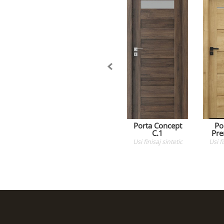
Porta Concept
Po
C.1
Pre
Usi
finisaj sintetic
Usi
f