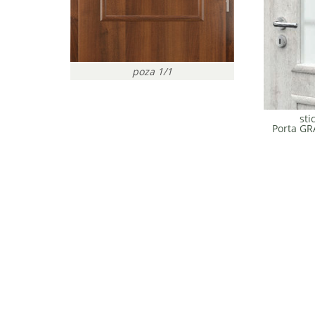
poza 1/1
sti
Porta G