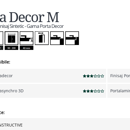
ta Decor M
Finisaj Sintetic - Gama Porta Decor
ibile:
tadecor
Finisaj Po
tasynchro 3D
Portalami
ce:
NSTRUCTIVE