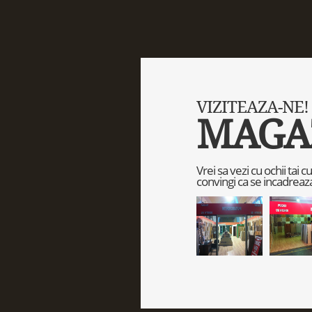
VIZITEAZA-NE!
MAGA
Vrei sa vezi cu ochii tai 
convingi ca se incadreaza