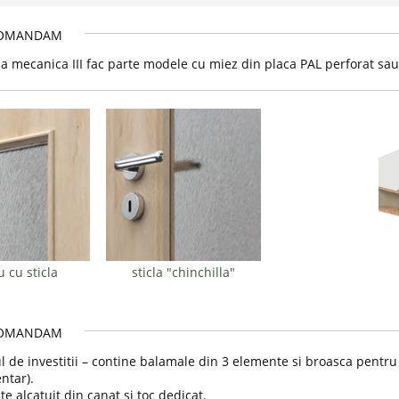
OMANDAM
sa mecanica III fac parte modele cu miez din placa PAL perforat sau
 cu sticla
sticla "chinchilla"
OMANDAM
l de investitii – contine balamale din 3 elemente si broasca pentru 
ntar).
te alcatuit din canat si toc dedicat.