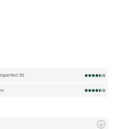
rtaperfect 3D
no