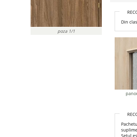
REC
Din cla
poza 1/1
panou
REC
Pachetu
suplime
Setul es