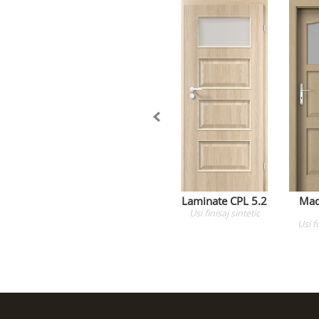
Laminate CPL 5.2
Mad
Usi
finisaj sintetic
Usi
f