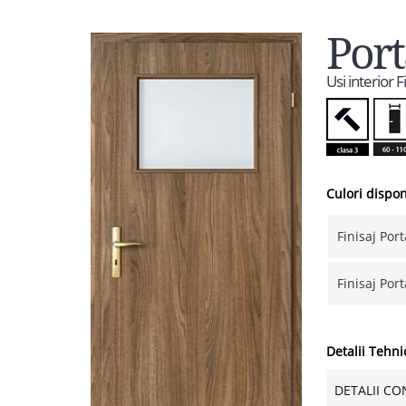
Por
Usi interior 
Culori dispon
Finisaj Por
Finisaj Por
Detalii Tehni
DETALII CO