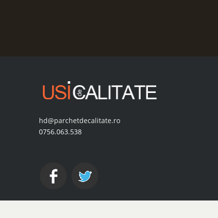
hd@parchetdecalitate.ro
0756.063.538
© 2026 Interdecoratiuni S.R.L. Toate drepturile rezervate.