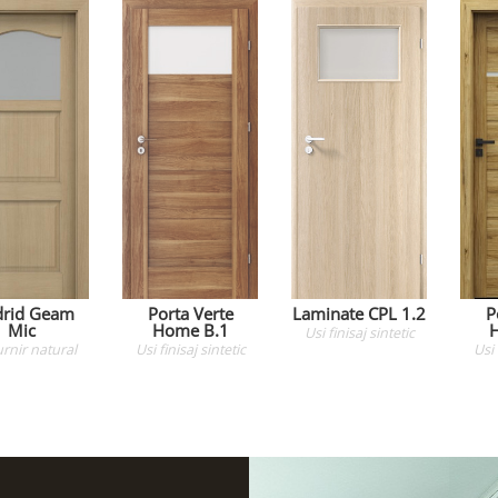
rid Geam
Porta Verte
Laminate CPL 1.2
P
Mic
Home B.1
Usi
finisaj sintetic
urnir natural
Usi
finisaj sintetic
Usi