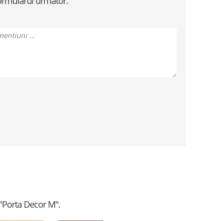
formularul urmator.
 "Porta Decor M".