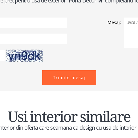
a de pret pentru usa de exterior "Porta Decor M" completand 
Mesaj:
Trimite mesaj
Usi interior similare
 interior din oferta care seamana ca design cu usa de interior