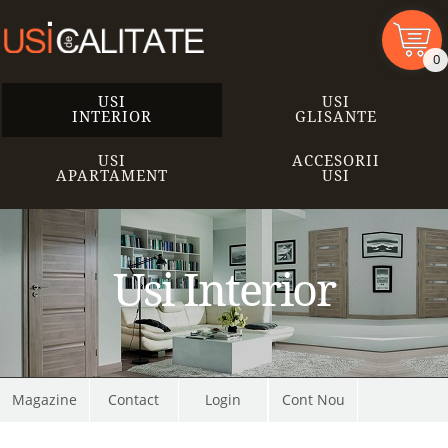
0
USI
USI
INTERIOR
GLISANTE
USI
ACCESORII
APARTAMENT
USI
Usi Interior
Magazine
Contact
Cont Nou