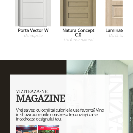
Porta Vector W
Natura Concept
Laminate CPL
C.0
Usi
vopsite
Usi
finisaj sint
Usi
furnir natural
VIZITEAZA-NE!
MAGAZINE
Vrei sa vezi cu ochii tai culorile la usa favorita? Vino
in showroom-urile noastre sa te convingi ca se
incadreaza designului tau.