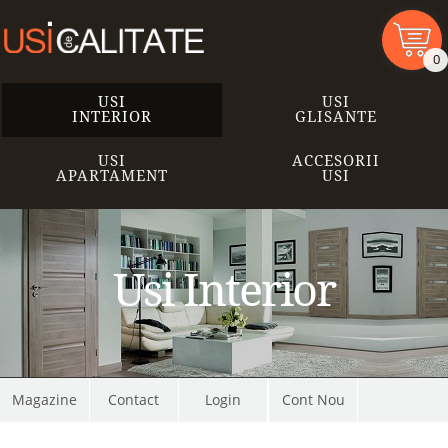
0
USI
USI
INTERIOR
GLISANTE
USI
ACCESORII
APARTAMENT
USI
Usi Interior
Magazine
Contact
Cont Nou