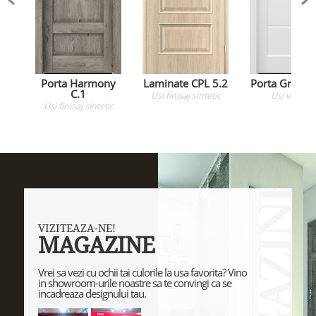
Porta Harmony
Laminate CPL 5.2
Porta Grande
C.1
Usi
finisaj sintetic
Usi
vopsite
Usi
finisaj sintetic
VIZITEAZA-NE!
MAGAZINE
Vrei sa vezi cu ochii tai culorile la usa favorita? Vino
in showroom-urile noastre sa te convingi ca se
incadreaza designului tau.