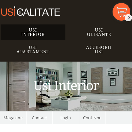
0
USI
USI
INTERIOR
GLISANTE
USI
ACCESORII
APARTAMENT
USI
Usi Interior
Magazine
Contact
Cont Nou