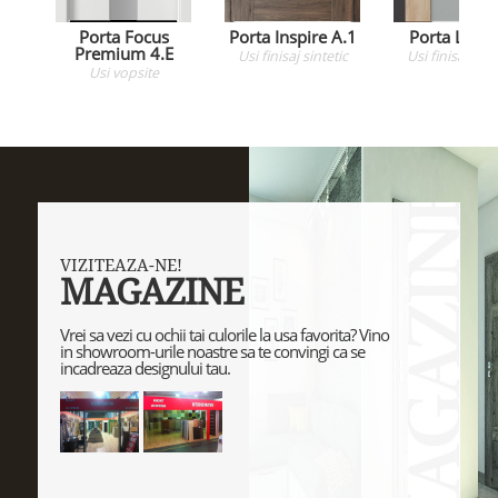
Porta Focus
Porta Inspire A.1
Porta Loft 
Premium 4.E
Usi
finisaj sintetic
Usi
finisaj sint
Usi
vopsite
VIZITEAZA-NE!
MAGAZINE
Vrei sa vezi cu ochii tai culorile la usa favorita? Vino
in showroom-urile noastre sa te convingi ca se
incadreaza designului tau.