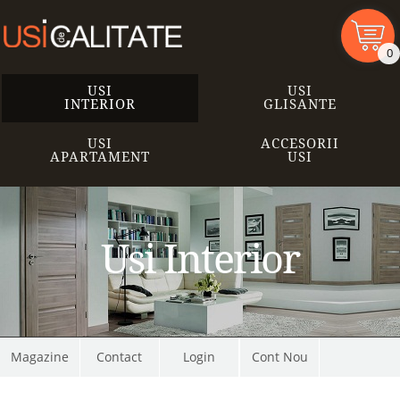
0
USI
USI
INTERIOR
GLISANTE
USI
ACCESORII
APARTAMENT
USI
Usi Interior
Magazine
Contact
Cont Nou