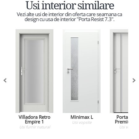
Usi interior similare
Vezi alte usi de interior din oferta care seamana ca
design cu usa de interior "Porta Resist 7.3".
Villadora Retro
Minimax L
Porta Foc
Empire 1
Premium 4
Usi
vopsite
Usi
furnir natural
Usi
vopsite