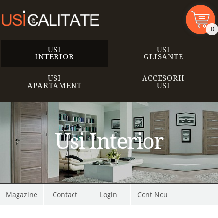
0
USI
USI
INTERIOR
GLISANTE
USI
ACCESORII
APARTAMENT
USI
Usi Interior
Magazine
Contact
Cont Nou