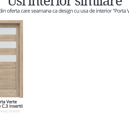
Usi interior similare
r din oferta care seamana ca design cu usa de interior "Porta 
rta Verte
C.3 insertii
inisaj sintetic