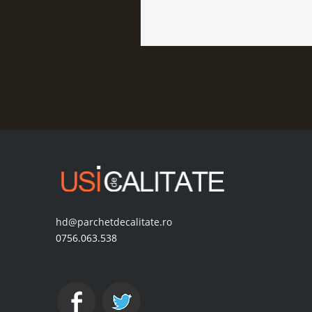
hd@parchetdecalitate.ro
0756.063.538