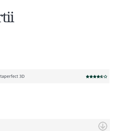
tii
rtaperfect 3D