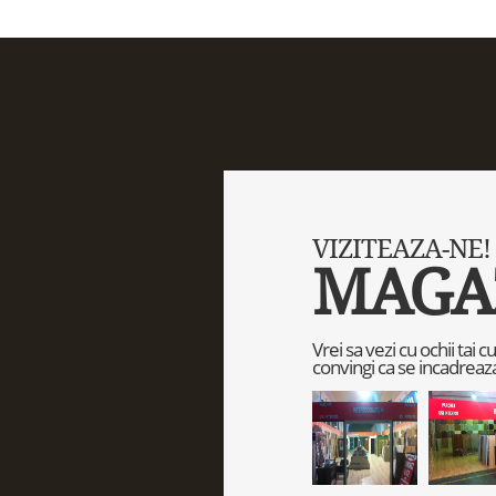
VIZITEAZA-NE!
MAGA
Vrei sa vezi cu ochii tai 
convingi ca se incadreaza