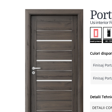
Port
Usi interior 
Culori dispon
Finisaj Por
Finisaj Por
Detalii Tehni
DETALII CO