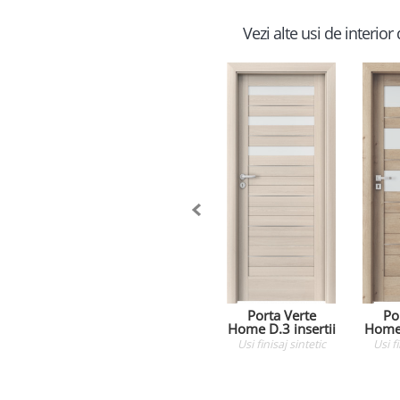
Vezi alte usi de interio
Porta Verte
Po
Home D.3 insertii
Home 
Usi
finisaj sintetic
Usi
f