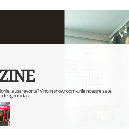
ZINE
culorile la usa favorita? Vino in showroom-urile noastre sa te
 designului tau.