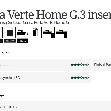
a Verte Home G.3 inser
Finisaj Sintetic - Gama Porta Verte Home G
ibile:
tadecor
Finisaj Po
tasynchro 3D
ce:
NSTRUCTIVE