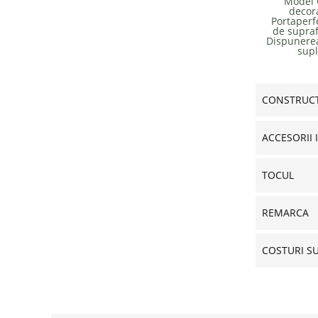
Model 
decora
Portaperfe
de supraf
Dispunerea
supl
CONSTRUCT
ACCESORII 
TOCUL
REMARCA
COSTURI S