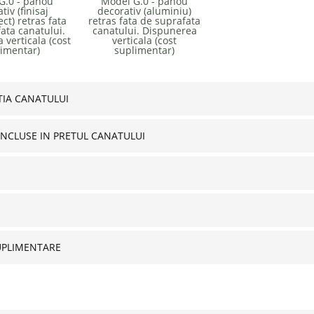
G.0 - panou
Model G.0 - panou
tiv (finisaj
decorativ (aluminiu)
ct) retras fata
retras fata de suprafata
ata canatului.
canatului. Dispunerea
 verticala (cost
verticala (cost
imentar)
suplimentar)
IA CANATULUI
INCLUSE IN PRETUL CANATULUI
UPLIMENTARE