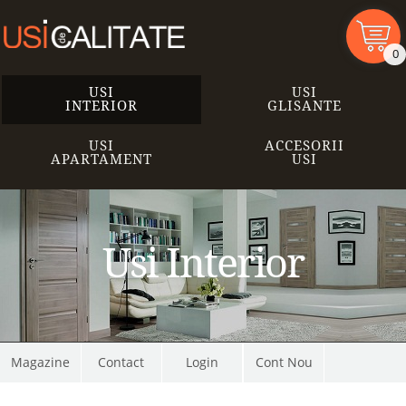
0
USI
USI
INTERIOR
GLISANTE
USI
ACCESORII
APARTAMENT
USI
Usi Interior
Magazine
Contact
Cont Nou