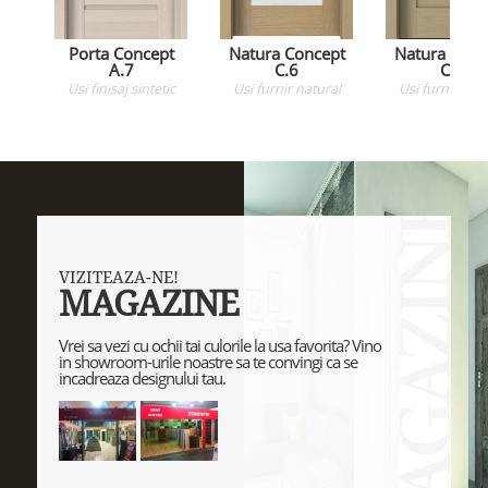
Porta Concept
Natura Concept
Natura Conc
A.7
C.6
C.4
Usi
finisaj sintetic
Usi
furnir natural
Usi
furnir natu
VIZITEAZA-NE!
MAGAZINE
Vrei sa vezi cu ochii tai culorile la usa favorita? Vino
in showroom-urile noastre sa te convingi ca se
incadreaza designului tau.