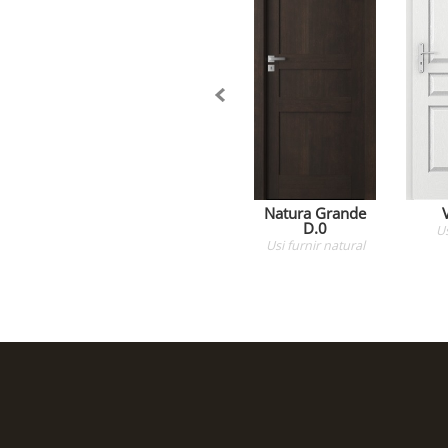
Natura Grande
D.0
U
Usi
furnir natural