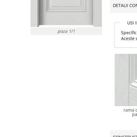
DETALII CO
USI 
poza 1/1
Specific
Aceste 
rama d
pa