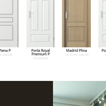
Viena P
Porta Royal
Madrid Plina
Po
Premium P
si
vopsite
Usi
furnir natural
Usi
vopsite