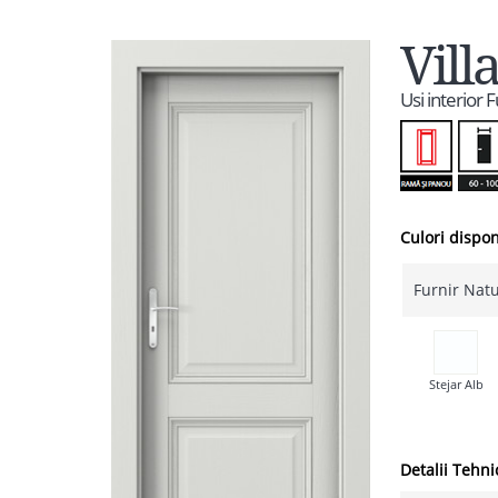
Vill
Usi interior 
Culori dispon
Furnir Natu
Stejar Alb
Detalii Tehni