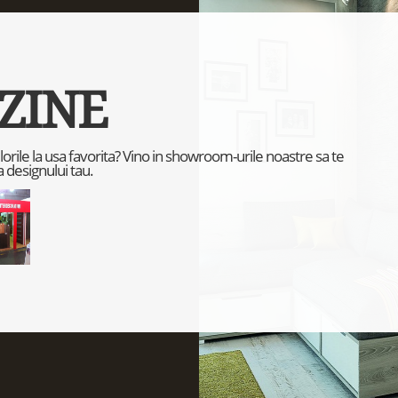
ZINE
culorile la usa favorita? Vino in showroom-urile noastre sa te
 designului tau.