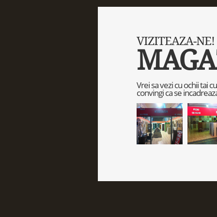
VIZITEAZA-NE!
MAGA
Vrei sa vezi cu ochii tai 
convingi ca se incadreaza