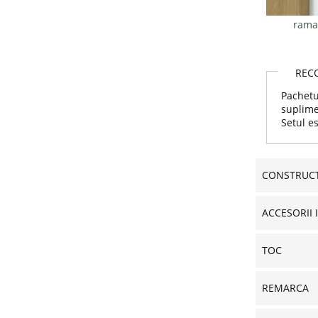
rama 
REC
Pachetu
suplime
Setul es
CONSTRUCT
ACCESORII 
TOC
REMARCA