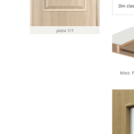
Din cla
poza 1/1
Miez: 