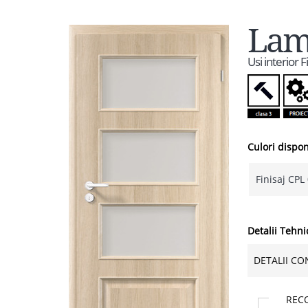
Lami
Usi interior 
Culori dispon
Finisaj CPL 
Detalii Tehni
DETALII CO
REC