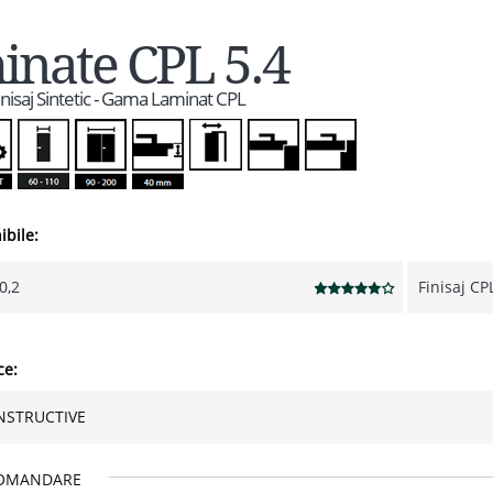
nate CPL 5.4
Finisaj Sintetic - Gama Laminat CPL
ibile:
0,2
Finisaj CP
ce:
NSTRUCTIVE
OMANDARE