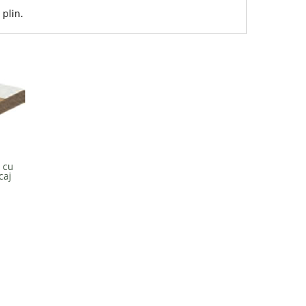
 plin.
 cu
caj