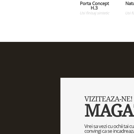
Porta Concept
Natu
H.3
Usi
finisaj sintetic
Usi
f
VIZITEAZA-NE!
MAGA
Vrei sa vezi cu ochii tai 
convingi ca se incadreaza