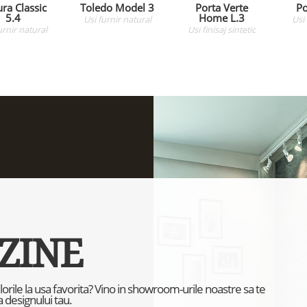
ra Classic
Toledo Model 3
Porta Verte
Po
5.4
Home L.3
Usi
furnir natural
Usi
urnir natural
Usi
finisaj sintetic
ZINE
culorile la usa favorita? Vino in showroom-urile noastre sa te
 designului tau.