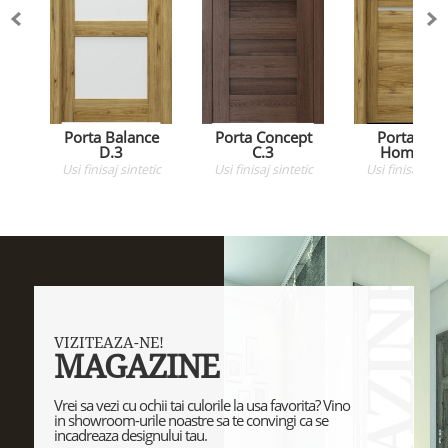
Porta Balance
Porta Concept
Porta Vert
D.3
C.3
Home G.
Usi
finisaj sintetic
Usi
finisaj sintetic
Usi
finisaj sint
VIZITEAZA-NE!
MAGAZINE
Vrei sa vezi cu ochii tai culorile la usa favorita? Vino
in showroom-urile noastre sa te convingi ca se
incadreaza designului tau.