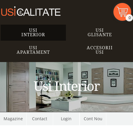
0
USI
USI
INTERIOR
GLISANTE
USI
ACCESORII
APARTAMENT
USI
Usi Interior
Magazine
Contact
Cont Nou