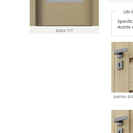
USI 
Specific
Aceste 
poza 1/1
panou pla