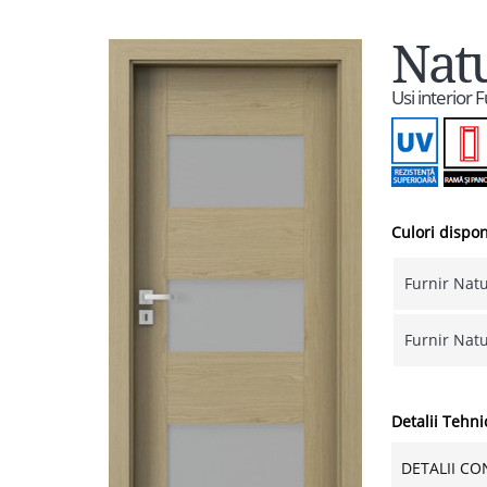
Natu
Usi interior
Culori dispon
Furnir Natu
Furnir Natu
Detalii Tehni
DETALII CO