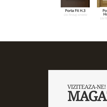
Porta Fit H.3
Po
H
Usi
finisaj sintetic
Usi
f
VIZITEAZA-NE!
MAGA