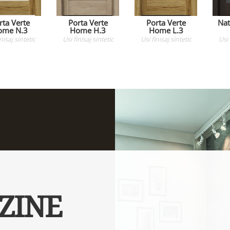
rta Verte
Porta Verte
Porta Verte
Nat
ome N.3
Home H.3
Home L.3
inisaj sintetic
Usi
finisaj sintetic
Usi
finisaj sintetic
Usi
ZINE