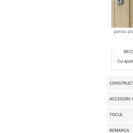
panou pla
REC
Cu ajut
CONSTRUCT
ACCESORII 
TOCUL
REMARCA