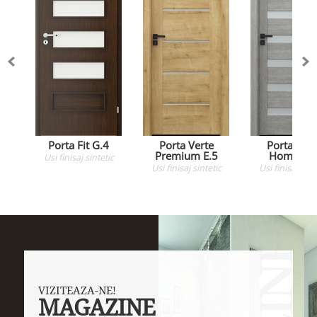
Porta Fit G.4
Porta Verte
Porta Vert
Premium E.5
Home D.
Usi
finisaj sintetic
Usi
finisaj sintetic
Usi
finisaj sint
VIZITEAZA-NE!
MAGAZINE