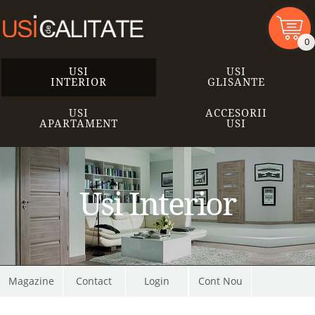
0
USI
USI
INTERIOR
GLISANTE
USI
ACCESORII
APARTAMENT
USI
Usi Interior
Magazine
Contact
Cont Nou