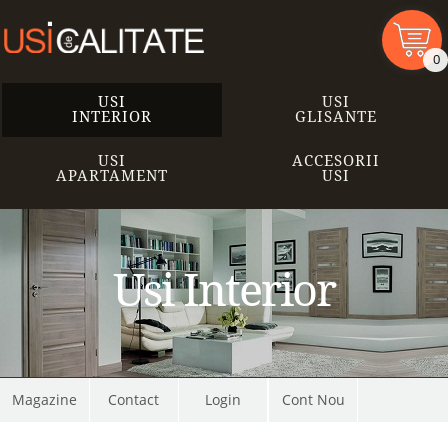
0
USI
USI
INTERIOR
GLISANTE
USI
ACCESORII
APARTAMENT
USI
Usi Interior
Magazine
Contact
Cont Nou