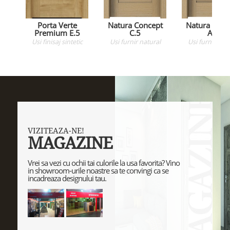
Porta Verte
Natura Concept
Natura Conc
Premium E.5
C.5
A.5
Usi
finisaj sintetic
Usi
furnir natural
Usi
furnir natu
VIZITEAZA-NE!
MAGAZINE
Vrei sa vezi cu ochii tai culorile la usa favorita? Vino
in showroom-urile noastre sa te convingi ca se
incadreaza designului tau.