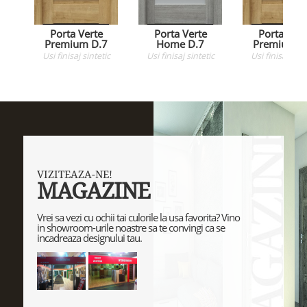
Porta Verte
Porta Verte
Porta Vert
Premium D.7
Home D.7
Premium D
Usi
finisaj sintetic
Usi
finisaj sintetic
Usi
finisaj sint
VIZITEAZA-NE!
MAGAZINE
Vrei sa vezi cu ochii tai culorile la usa favorita? Vino
in showroom-urile noastre sa te convingi ca se
incadreaza designului tau.