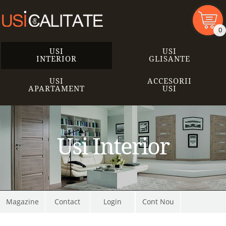
0
USI
USI
INTERIOR
GLISANTE
USI
ACCESORII
APARTAMENT
USI
Usi Interior
Magazine
Contact
Cont Nou