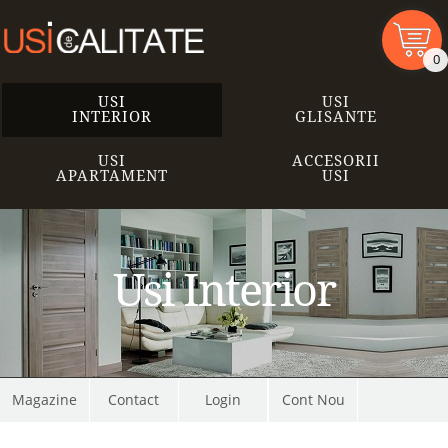
0
USI
USI
INTERIOR
GLISANTE
USI
ACCESORII
APARTAMENT
USI
Usi Interior
Magazine
Contact
Cont Nou