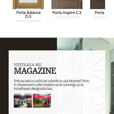
Porta Balance
Porta Inspire C.3
Porta Fit H
D.3
Usi
finisaj sintetic
Usi
finisaj sint
Usi
finisaj sintetic
VIZITEAZA-NE!
MAGAZINE
Vrei sa vezi cu ochii tai culorile la usa favorita? Vino
in showroom-urile noastre sa te convingi ca se
incadreaza designului tau.